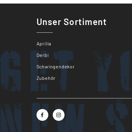
Unser Sortiment
Get y
Aprilia
Derbi
Schwingendekor
Zubehör
New s