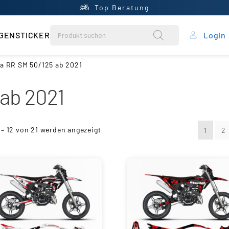
Top Beratung
GENSTICKER
Login
rung
a RR SM 50/125 ab 2021
ab 2021
ein Konto
ntral
 – 12 von 21 werden angezeigt
1
2
rb
liste