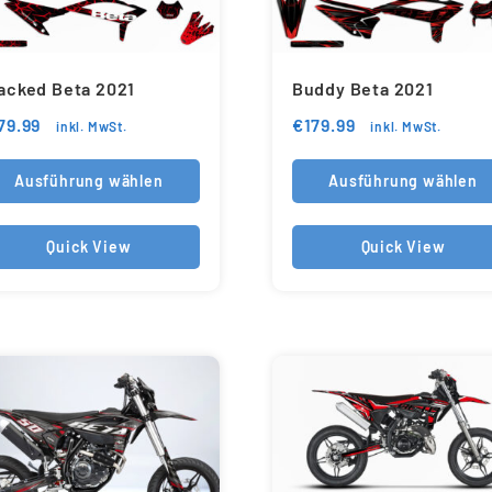
acked Beta 2021
Buddy Beta 2021
79.99
€
179.99
inkl. MwSt.
inkl. MwSt.
Ausführung wählen
Ausführung wählen
Quick View
Quick View