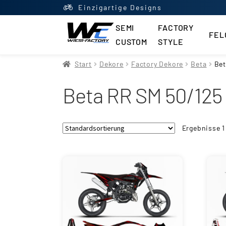
Einzigartige Designs
SEMI
FACTORY
FEL
CUSTOM
STYLE
Start
AGB
Datenschutzerklä
Start
Dekore
Factory Dekore
Beta
Bet
Beta RR SM 50/125 
Impressum
Kasse
Kontakt
M
Newsletter
Shop
Updraft Ce
Ergebnisse 1
Vertrag widerrufen
Warenko
Widerrufsbelehrung
Wunsch