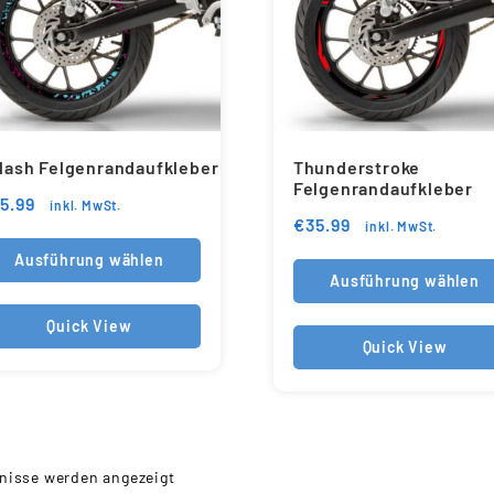
lash Felgenrandaufkleber
Thunderstroke
Felgenrandaufkleber
5.99
inkl. MwSt.
€
35.99
inkl. MwSt.
Ausführung wählen
Ausführung wählen
Quick View
Quick View
bnisse werden angezeigt