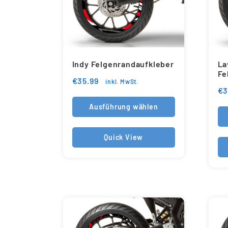
Indy Felgenrandaufkleber
La
Fe
€
35.99
inkl. MwSt.
€
3
Ausführung wählen
Quick View