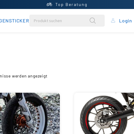
Top Beratung
GENSTICKER
Login
rung
ein Konto
ntral
bnisse werden angezeigt
rb
liste