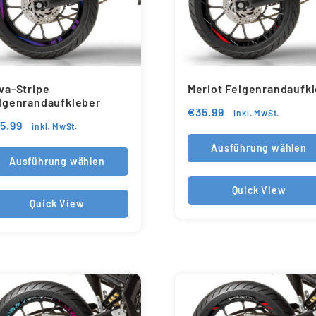
va-Stripe
Meriot Felgenrandaufk
lgenrandaufkleber
€
35.99
inkl. MwSt.
5.99
inkl. MwSt.
Ausführung wählen
Ausführung wählen
Quick View
Quick View