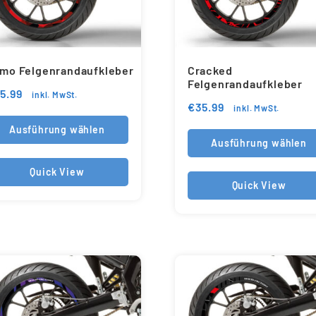
mo Felgenrandaufkleber
Cracked
Felgenrandaufkleber
5.99
inkl. MwSt.
€
35.99
inkl. MwSt.
Ausführung wählen
Ausführung wählen
Quick View
Quick View