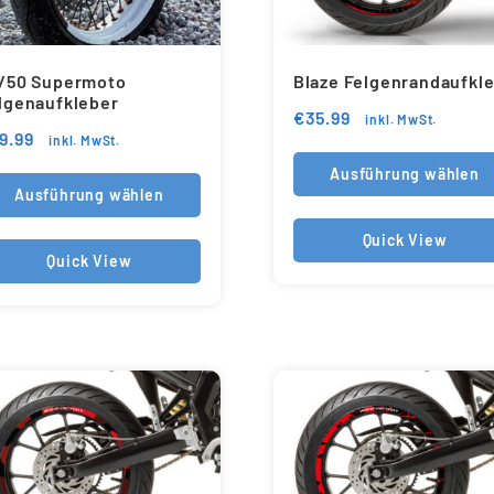
/50 Supermoto
Blaze Felgenrandaufkl
lgenaufkleber
€
35.99
inkl. MwSt.
9.99
inkl. MwSt.
Ausführung wählen
Ausführung wählen
Quick View
Quick View