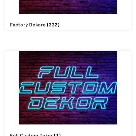
Updraft Central
Vertrag widerrufen
Warenkorb
Factory Dekore
(222)
Widerrufsbelehrung
Wunschliste
Full Custom Dekor
(3)