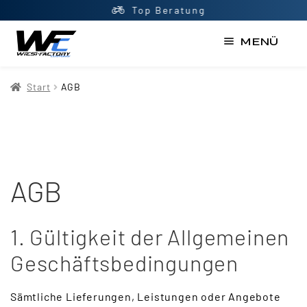
Top Beratung
MENÜ
Start
Start
AGB
AGB
Datenschutzerklärung
Impressum
Kasse
AGB
Kontakt
1. Gültigkeit der Allgemeinen
Mein Konto
Geschäftsbedingungen
Newsletter
Shop
Sämtliche Lieferungen, Leistungen oder Angebote