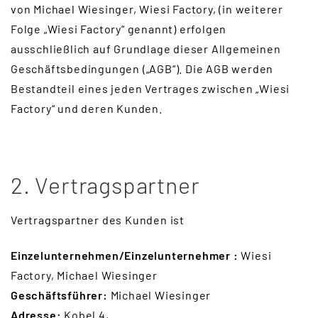
Updraft Central
von Michael Wiesinger, Wiesi Factory, (in weiterer
Vertrag widerrufen
Folge „Wiesi Factory“ genannt) erfolgen
ausschließlich auf Grundlage dieser Allgemeinen
Warenkorb
Geschäftsbedingungen („AGB“). Die AGB werden
Widerrufsbelehrung
Bestandteil eines jeden Vertrages zwischen „Wiesi
Factory“ und deren Kunden.
Wunschliste
2. Vertragspartner
Vertragspartner des Kunden ist
Einzelunternehmen/Einzelunternehmer :
Wiesi
Factory, Michael Wiesinger
Geschäftsführer:
Michael Wiesinger
Adresse:
Kobel 4,