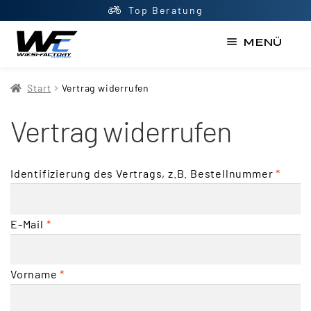
Top Beratung
MENÜ
Start
Start
Vertrag widerrufen
AGB
Vertrag widerrufen
Datenschutzerklärung
Impressum
Identifizierung des Vertrags, z.B. Bestellnummer
*
Kasse
Kontakt
E-Mail
*
Mein Konto
Newsletter
E
Vorname
*
Shop
-