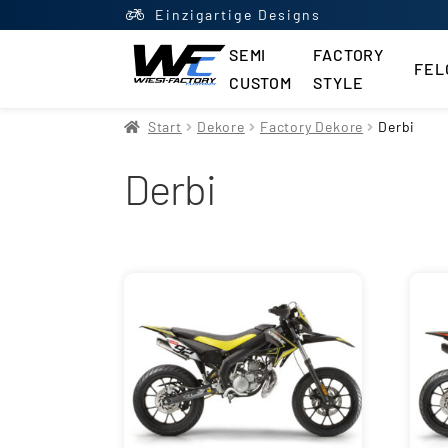
Einzigartige Designs
SEMI
FACTORY
FEL
CUSTOM
STYLE
Start
AGB
Datenschutzerklä
Start
Dekore
Factory Dekore
Derbi
Derbi
Impressum
Kasse
Kontakt
M
Newsletter
Shop
Updraft Ce
Vertrag widerrufen
Warenko
Widerrufsbelehrung
Wunsch