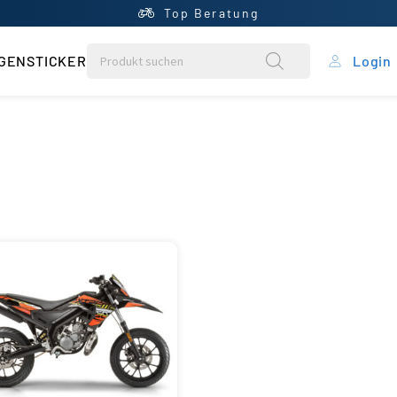
Top Beratung
GENSTICKER
Login
rung
ein Konto
ntral
rb
liste