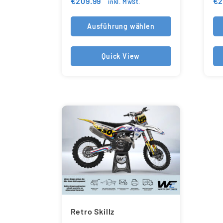
€
209.99
€
2
inkl. MwSt.
Ausführung wählen
Quick View
Retro Skillz