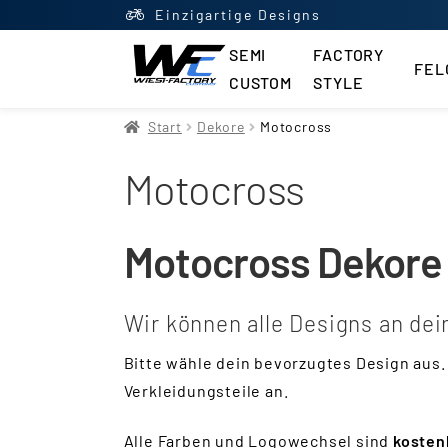
Einzigartige Designs
SEMI
FACTORY
FEL
CUSTOM
STYLE
Start
AGB
Datenschutzerklä
Start
Dekore
Motocross
Motocross
Impressum
Kasse
Kontakt
M
Newsletter
Shop
Updraft Ce
Motocross Dekore
Vertrag widerrufen
Warenko
Wir können alle Designs an de
Widerrufsbelehrung
Wunsch
Bitte wähle dein bevorzugtes Design aus.
Verkleidungsteile an.
Alle Farben und Logowechsel sind
kosten