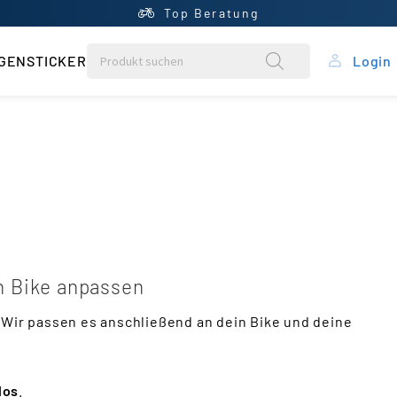
Top Beratung
GENSTICKER
Login
rung
ein Konto
ntral
rb
in Bike anpassen
liste
 Wir passen es anschließend an dein Bike und deine
los
.