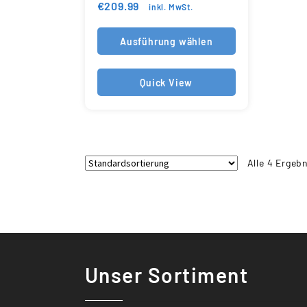
€
209.99
inkl. MwSt.
Ausführung wählen
Quick View
Alle 4 Ergeb
Unser Sortiment