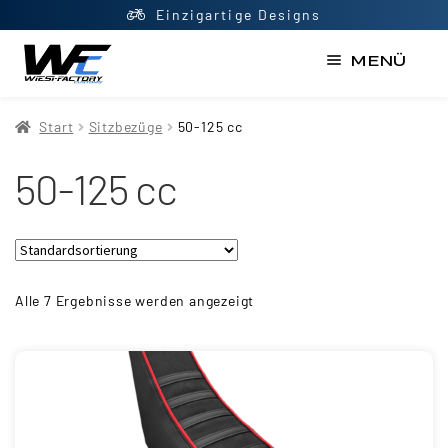
Einzigartige Designs
MENÜ
Start
Start
Sitzbezüge
50-125 cc
AGB
50-125 cc
Datenschutzerklärung
Impressum
Kasse
Kontakt
Alle 7 Ergebnisse werden angezeigt
Mein Konto
Newsletter
Shop