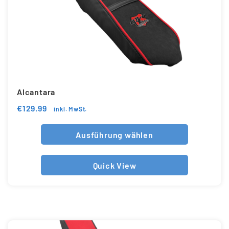
Updraft Central
Vertrag widerrufen
Warenkorb
Widerrufsbelehrung
Wunschliste
Alcantara
€
129.99
inkl. MwSt.
Ausführung wählen
Quick View