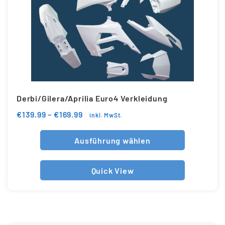
Derbi/Gilera/Aprilia Euro4 Verkleidung
€
139.99
–
€
169.99
inkl. MwSt.
Ausführung wählen
Quick View