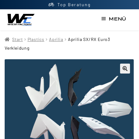
Top Beratung
MENÜ
Start
Start
Plastics
Aprilia
Aprilia SX/RX Euro3
AGB
Verkleidung
Datenschutzerklärung
Impressum
Kasse
Kontakt
Mein Konto
Newsletter
Shop