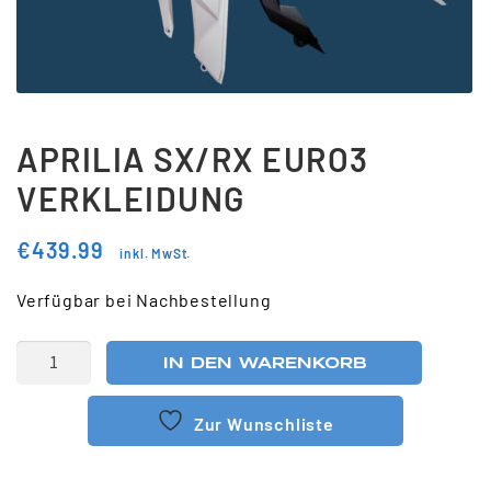
Updraft Central
Vertrag widerrufen
Warenkorb
Widerrufsbelehrung
APRILIA SX/RX EURO3
Wunschliste
VERKLEIDUNG
€
439.99
inkl. MwSt.
Verfügbar bei Nachbestellung
IN DEN WARENKORB
Zur Wunschliste