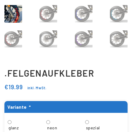
.FELGENAUFKLEBER
€
19.99
inkl. MwSt.
Variante
*
glanz
neon
spezial