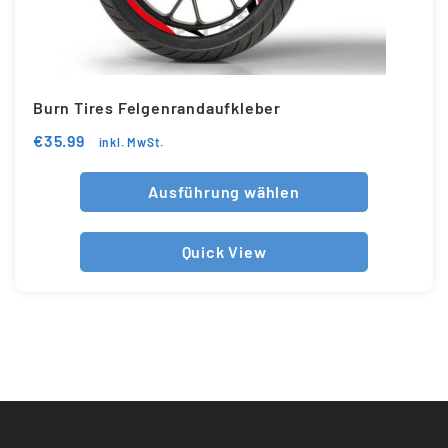
Burn Tires Felgenrandaufkleber
€
35.99
inkl. MwSt.
Ausführung wählen
Quick View