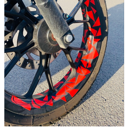
Updraft Central
Vertrag widerrufen
Warenkorb
Widerrufsbelehrung
Wunschliste