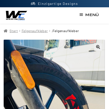
Top Beratung
MENÜ
Start
Start
Felgenaufkleber
.Felgenaufkleber
AGB
Datenschutzerklärung
Impressum
Kasse
Kontakt
Mein Konto
Newsletter
Shop