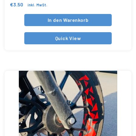
€
3.50
inkl. MwSt.
In den Warenkorb
Quick View