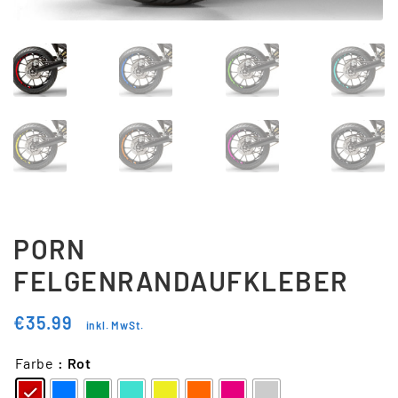
Updraft Central
Vertrag widerrufen
Warenkorb
Widerrufsbelehrung
Wunschliste
PORN
FELGENRANDAUFKLEBER
€
35.99
inkl. MwSt.
Farbe
: Rot