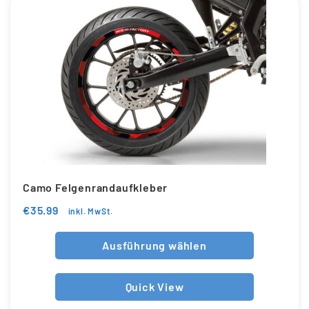
Camo Felgenrandaufkleber
€
35.99
inkl. MwSt.
Ausführung wählen
Quick View