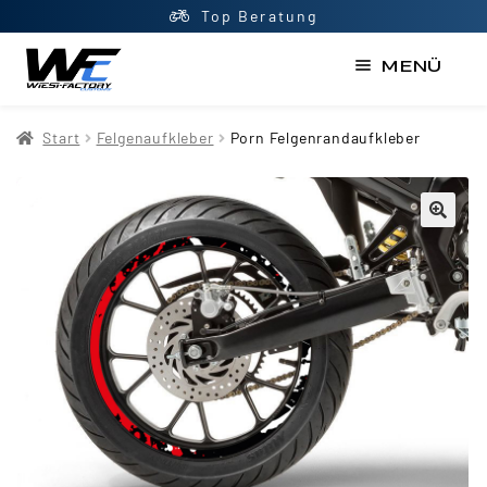
Top Beratung
MENÜ
Start
Start
Felgenaufkleber
Porn Felgenrandaufkleber
AGB
Datenschutzerklärung
Impressum
Kasse
Kontakt
Mein Konto
Newsletter
Shop