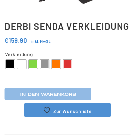
Updraft Central
Vertrag widerrufen
Warenkorb
DERBI SENDA VERKLEIDUNG
Widerrufsbelehrung
€
159.90
inkl. MwSt.
Wunschliste
Verkleidung
IN DEN WARENKORB
Zur Wunschliste