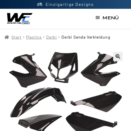
Top Beratung
MENÜ
Start
Start
Plastics
Derbi
Derbi Senda Verkleidung
AGB
Datenschutzerklärung
Impressum
Kasse
Kontakt
Mein Konto
Newsletter
Shop