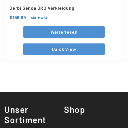
Derbi Senda DRD Verkleidung
€
159.99
inkl. MwSt.
Weiterlesen
Quick View
Unser
Shop
Sortiment