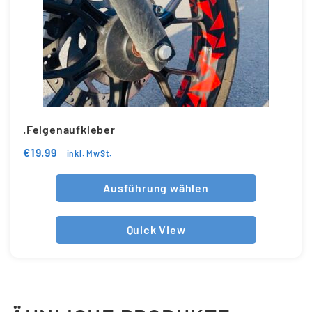
.Felgenaufkleber
€
19.99
inkl. MwSt.
Ausführung wählen
Quick View