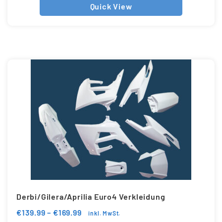
Quick View
Derbi/Gilera/Aprilia Euro4 Verkleidung
€
139.99
–
€
169.99
inkl. MwSt.