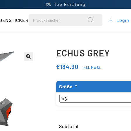
Top Beratung
GENSTICKER
Login
rung
ECHUS GREY
ein Konto
€
184.90
inkl. MwSt.
ntral
rb
Größe
*
liste
Subtotal