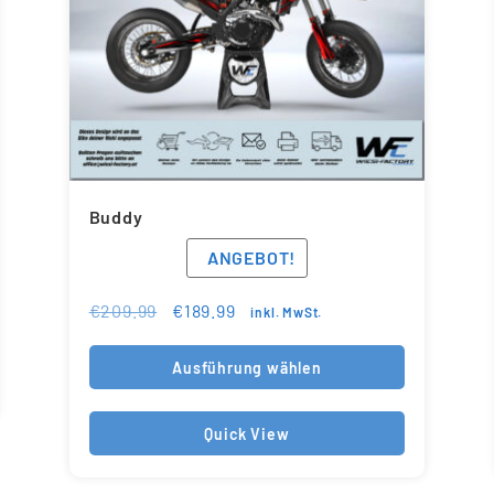
Buddy
ANGEBOT!
€
209.99
€
189.99
inkl. MwSt.
Ausführung wählen
Quick View