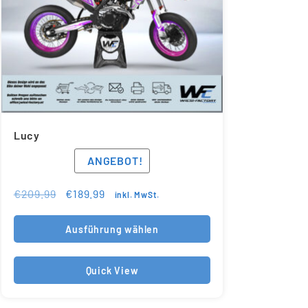
Lucy
ANGEBOT!
€
209.99
€
189.99
inkl. MwSt.
Ausführung wählen
Quick View