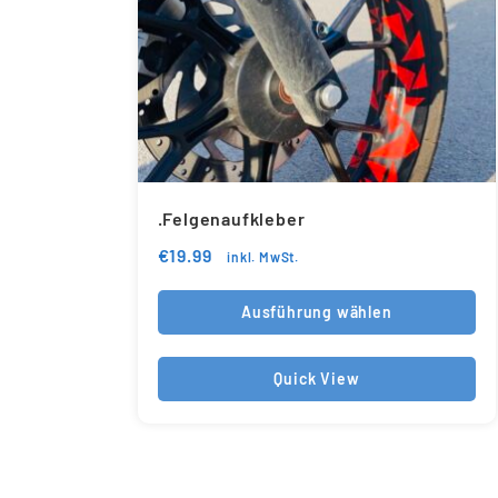
.Felgenaufkleber
€
19.99
inkl. MwSt.
Ausführung wählen
Quick View