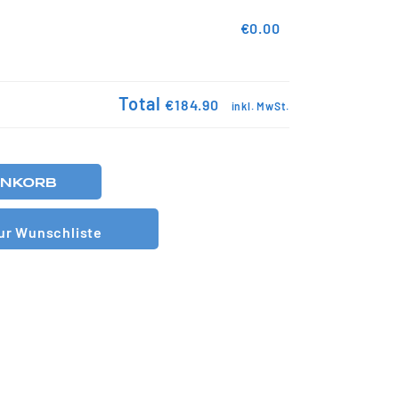
€0.00
Total
€184.90
inkl. MwSt.
ENKORB
ur Wunschliste