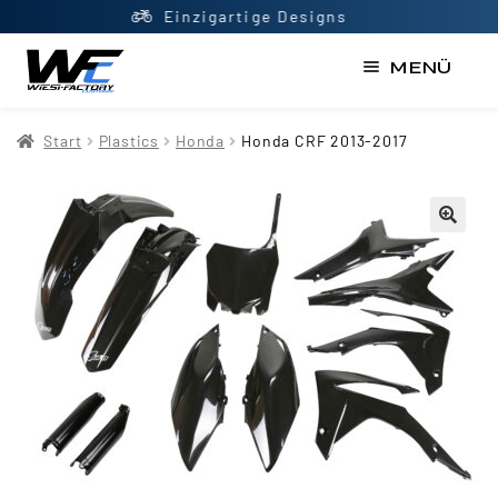
Top Beratung
MENÜ
Start
Start
Plastics
Honda
Honda CRF 2013-2017
AGB
Datenschutzerklärung
Impressum
Kasse
Kontakt
Mein Konto
Newsletter
Shop