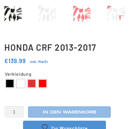
Updraft Central
Vertrag widerrufen
Warenkorb
Widerrufsbelehrung
Wunschliste
HONDA CRF 2013-2017
€
139.99
inkl. MwSt.
Verkleidung
IN DEN WARENKORB
Zur Wunschliste