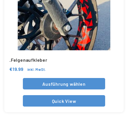
.Felgenaufkleber
€
19.99
inkl. MwSt.
Ausführung wählen
Quick View