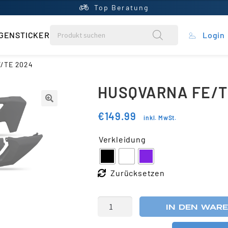
Top Beratung
GENSTICKER
Login
rung
E/TE 2024
HUSQVARNA FE/T
ein Konto
€
149.99
inkl. MwSt.
ntral
Verkleidung
rb
liste
IN DEN WAR