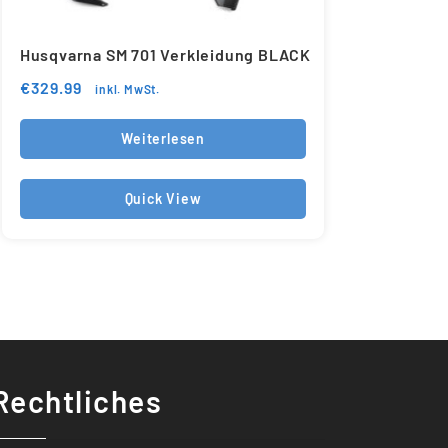
Husqvarna SM 701 Verkleidung BLACK
€
329.99
inkl. MwSt.
Weiterlesen
Quick View
Rechtliches