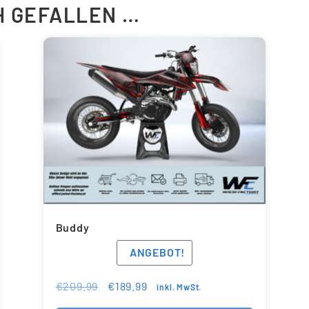
H GEFALLEN …
Buddy
ANGEBOT!
€
209.99
€
189.99
inkl. MwSt.