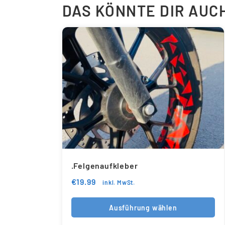
DAS KÖNNTE DIR AUC
.Felgenaufkleber
€
19.99
inkl. MwSt.
Ausführung wählen