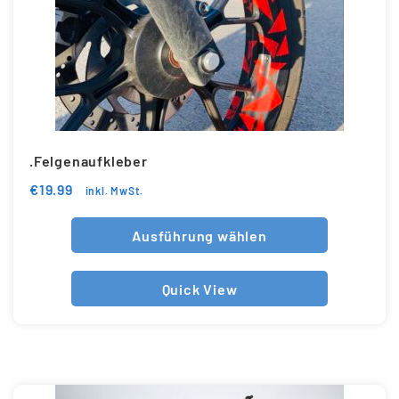
.Felgenaufkleber
€
19.99
inkl. MwSt.
Ausführung wählen
Quick View