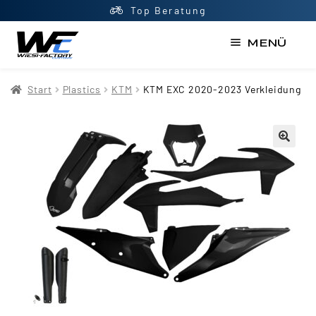
Top Beratung
MENÜ
Start
Start
Plastics
KTM
KTM EXC 2020-2023 Verkleidung
AGB
Datenschutzerklärung
Impressum
Kasse
Kontakt
Mein Konto
Newsletter
Shop