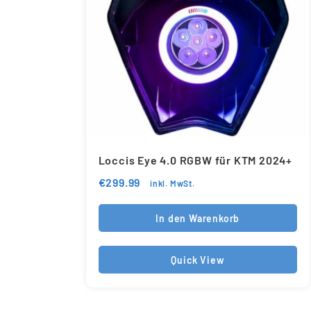
Loccis Eye 4.0 RGBW für KTM 2024+
€
299.99
inkl. MwSt.
In den Warenkorb
Quick View