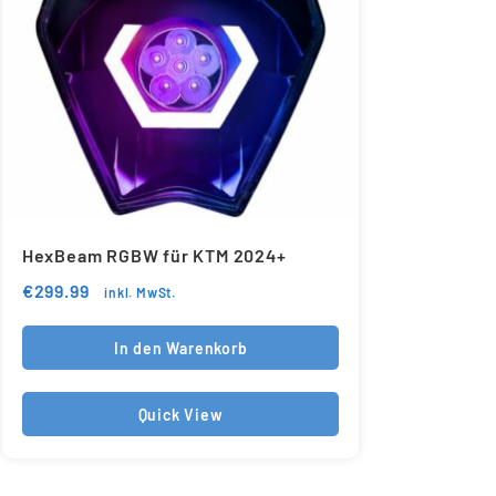
HexBeam RGBW für KTM 2024+
€
299.99
inkl. MwSt.
In den Warenkorb
Quick View