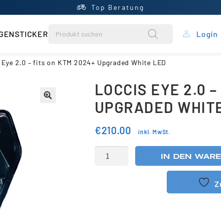
Top Beratung
GENSTICKER
Login
rung
 Eye 2.0 – fits on KTM 2024+ Upgraded White LED
LOCCIS EYE 2.0 –
ein Konto
UPGRADED WHIT
ntral
€
210.00
inkl. MwSt.
rb
IN DEN WAR
liste
Z