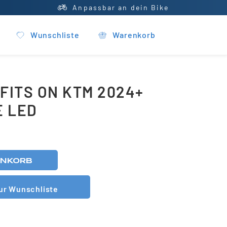
Anpassbar an dein Bike
Wunschliste
Warenkorb
 FITS ON KTM 2024+
E LED
ENKORB
ur Wunschliste