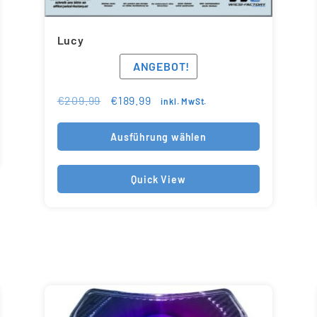
Lucy
ANGEBOT!
€
209.99
€
189.99
inkl. MwSt.
Ausführung wählen
Quick View