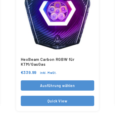
HexBeam Carbon RGBW für
KTM/GasGas
€
339.99
inkl. MwSt.
Ausführung wählen
Quick View