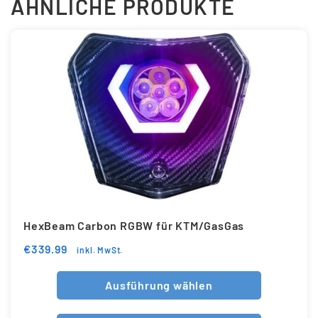
ÄHNLICHE PRODUKTE
HexBeam Carbon RGBW für KTM/GasGas
€
339.99
inkl. MwSt.
Ausführung wählen