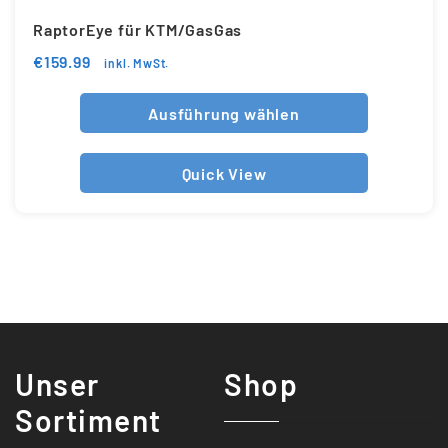
RaptorEye für KTM/GasGas
€
159.99
inkl. MwSt.
Ausführung wählen
Quick View
Unser
Shop
Sortiment