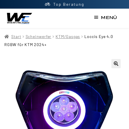
Top Beratung
MENÜ
Start
Start
Scheinwerfer
KTM/Gasgas
Loccis Eye 4.0
AGB
RGBW für KTM 2024+
Datenschutzerklärung
Impressum
Kasse
Kontakt
Mein Konto
Newsletter
Shop