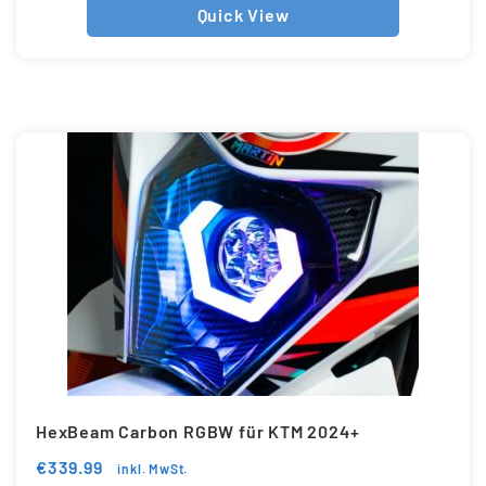
Quick View
HexBeam Carbon RGBW für KTM 2024+
€
339.99
inkl. MwSt.