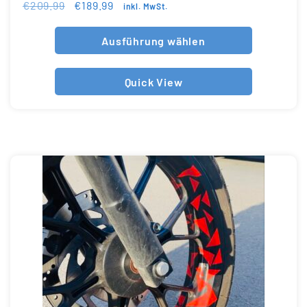
€
209.99
€
189.99
inkl. MwSt.
Ausführung wählen
Quick View