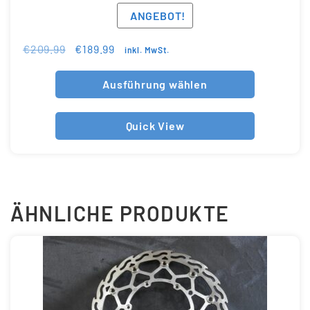
ANGEBOT!
€
209.99
€
189.99
inkl. MwSt.
Ausführung wählen
Quick View
ÄHNLICHE PRODUKTE