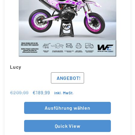
Lucy
ANGEBOT!
€
209.99
€
189.99
inkl. MwSt.
Ausführung wählen
Quick View