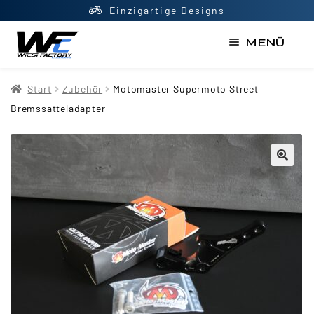
Top Beratung
MENÜ
Start
Start
Zubehör
Motomaster Supermoto Street
AGB
Bremssatteladapter
Datenschutzerklärung
Impressum
Kasse
Kontakt
Mein Konto
Newsletter
Shop