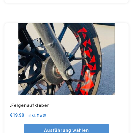
.Felgenaufkleber
€
19.99
inkl. MwSt.
Ausführung wählen