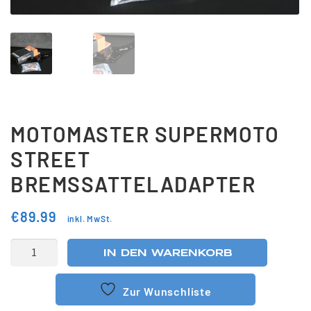
Updraft Central
Vertrag widerrufen
Warenkorb
Widerrufsbelehrung
Wunschliste
MOTOMASTER SUPERMOTO
STREET
BREMSSATTELADAPTER
€
89.99
inkl. MwSt.
IN DEN WARENKORB
Zur Wunschliste