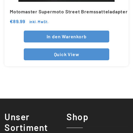
Motomaster Supermoto Street Bremssatteladapter
€
89.99
inkl. MwSt.
In den Warenkorb
Quick View
Unser
Shop
Sortiment