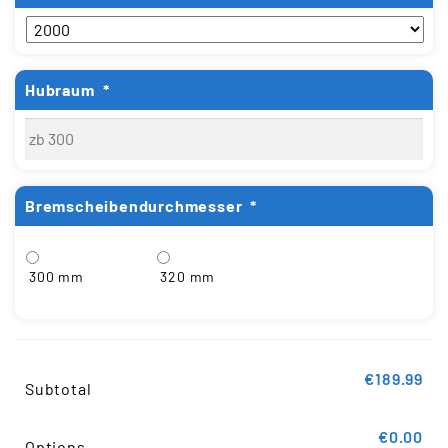
Hubraum
*
Bremscheibendurchmesser
*
300 mm
320 mm
€189.99
Subtotal
€0.00
Options