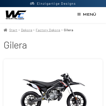
Einzigartige Designs
MENÜ
Start
Start
Dekore
Factory Dekore
Gilera
AGB
Gilera
Datenschutzerklärung
Impressum
Kasse
Kontakt
Mein Konto
Newsletter
Shop