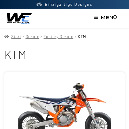
Einzigartige Designs
MENÜ
Start
Start
Dekore
Factory Dekore
KTM
AGB
KTM
Datenschutzerklärung
Impressum
Kasse
Kontakt
Mein Konto
Newsletter
Shop