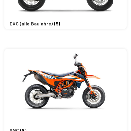
Updraft Central
Vertrag widerrufen
Warenkorb
EXC (alle Baujahre)
(5)
Widerrufsbelehrung
Wunschliste
SMC
(8)