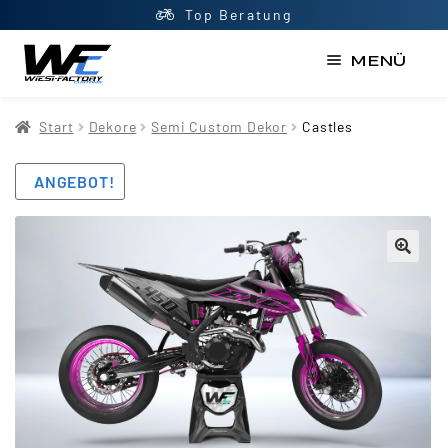
Top Beratung
MENÜ
Start
Start
Dekore
Semi Custom Dekor
Castles
AGB
ANGEBOT!
Datenschutzerklärung
Impressum
Kasse
Kontakt
Mein Konto
Newsletter
Shop