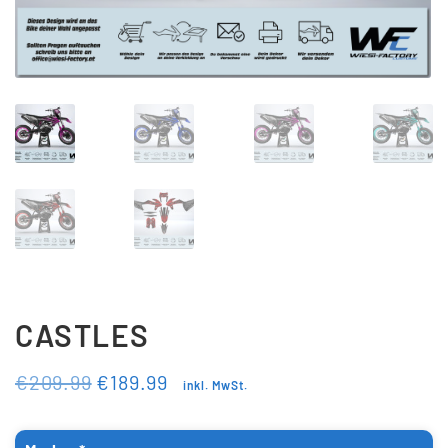
Updraft Central
Vertrag widerrufen
Warenkorb
Widerrufsbelehrung
Wunschliste
CASTLES
€
209.99
€
189.99
inkl. MwSt.