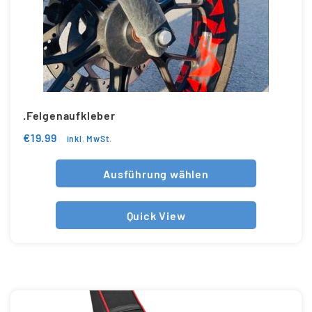
.Felgenaufkleber
€
19.99
inkl. MwSt.
Ausführung wählen
Quick View