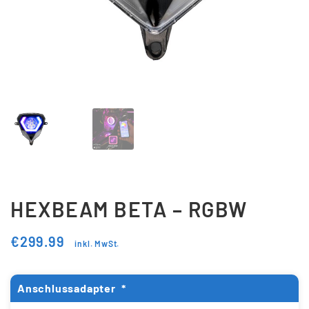
Updraft Central
Vertrag widerrufen
Warenkorb
Widerrufsbelehrung
Wunschliste
HEXBEAM BETA – RGBW
€
299.99
inkl. MwSt.
Anschlussadapter
*