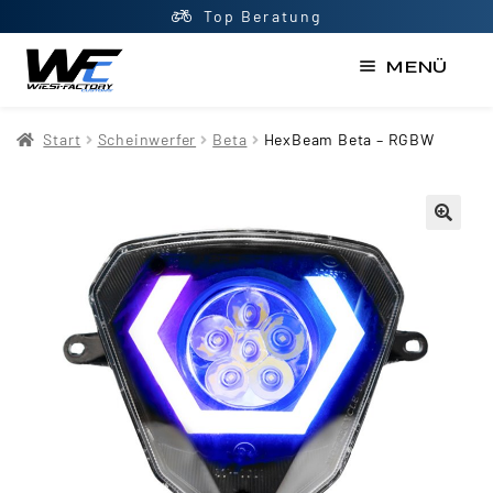
Top Beratung
MENÜ
Start
Start
Scheinwerfer
Beta
HexBeam Beta – RGBW
AGB
Datenschutzerklärung
Impressum
Kasse
Kontakt
Mein Konto
Newsletter
Shop