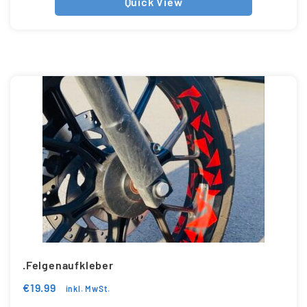
Quick View
.Felgenaufkleber
€
19.99
inkl. MwSt.