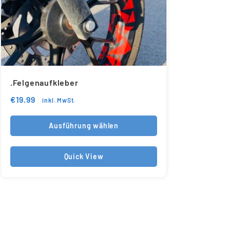
.Felgenaufkleber
€
19.99
inkl. MwSt.
Ausführung wählen
Quick View