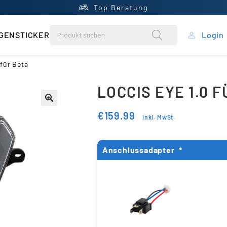
Top Beratung
GENSTICKER
Login
rung
 für Beta
LOCCIS EYE 1.0 
ein Konto
€
159.99
inkl. MwSt.
ntral
rb
Anschlussadapter
*
liste