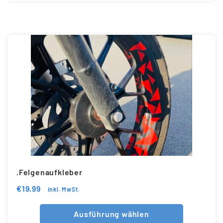
.Felgenaufkleber
€
19.99
inkl. MwSt.
Ausführung wählen