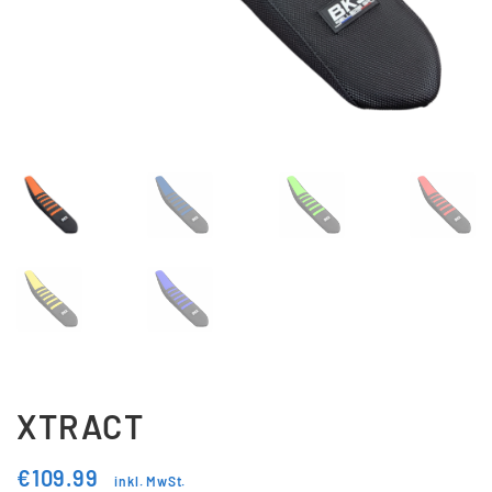
Updraft Central
Vertrag widerrufen
Warenkorb
Widerrufsbelehrung
Wunschliste
XTRACT
€
109.99
inkl. MwSt.