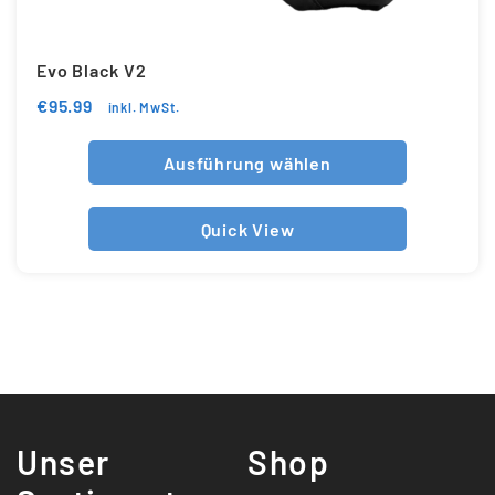
Evo Black V2
€
95.99
inkl. MwSt.
Ausführung wählen
Quick View
Unser
Shop