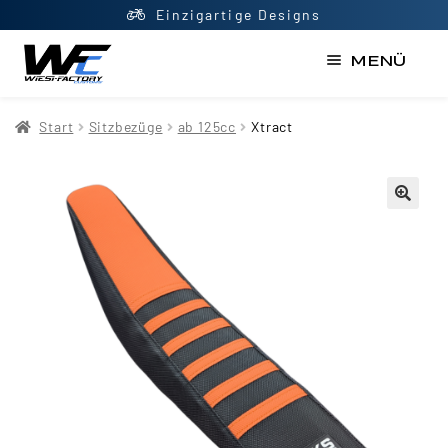
Top Beratung
MENÜ
Start
Start
Sitzbezüge
ab 125cc
Xtract
AGB
Datenschutzerklärung
Impressum
Kasse
Kontakt
Mein Konto
Newsletter
Shop