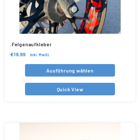
.Felgenaufkleber
€
19.99
inkl. MwSt.
Ausführung wählen
Quick View