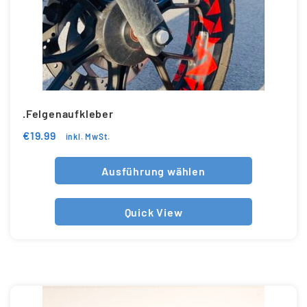
.Felgenaufkleber
€
19.99
inkl. MwSt.
Ausführung wählen
Quick View