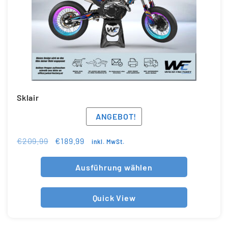
Sklair
ANGEBOT!
€
209.99
€
189.99
inkl. MwSt.
Ausführung wählen
Quick View