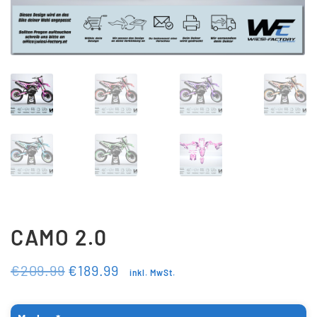
Updraft Central
Vertrag widerrufen
Warenkorb
Widerrufsbelehrung
Wunschliste
CAMO 2.0
€
209.99
€
189.99
inkl. MwSt.