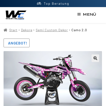
Top Beratung
MENÜ
Start
Start
Dekore
Semi Custom Dekor
Camo 2.0
AGB
ANGEBOT!
Datenschutzerklärung
Impressum
Kasse
Kontakt
Mein Konto
Newsletter
Shop