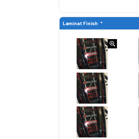
Laminat Finish
*