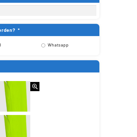
erden?
*
l
Whatsapp