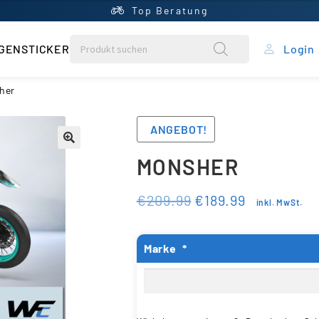
Top Beratung
GENSTICKER
Login
rung
her
ein Konto
ANGEBOT!
MONSHER
ntral
€
209.99
€
189.99
inkl. MwSt.
rb
Marke
*
liste