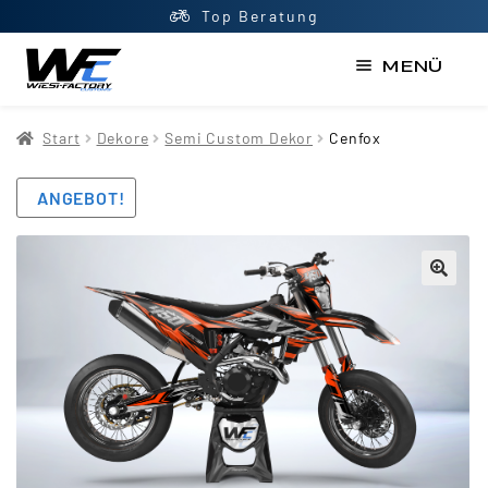
Top Beratung
MENÜ
Start
Start
Dekore
Semi Custom Dekor
Cenfox
AGB
ANGEBOT!
Datenschutzerklärung
Impressum
Kasse
Kontakt
Mein Konto
Newsletter
Shop