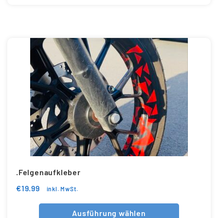
.Felgenaufkleber
€
19.99
inkl. MwSt.
Ausführung wählen