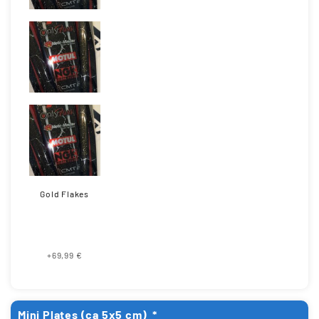
Gold Flakes
+69,99 €
Mini Plates (ca 5x5 cm)
*