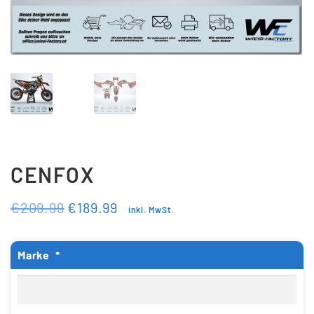
Updraft Central
Vertrag widerrufen
Warenkorb
Widerrufsbelehrung
Wunschliste
CENFOX
€
209.99
€
189.99
inkl. MwSt.
Marke
*