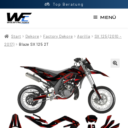
Top Beratung
MENÜ
Start
Start
Dekore
Factory Dekore
Aprilia
SX 125 (2010 -
AGB
2017)
Blaze SX 125 2T
Datenschutzerklärung
Impressum
Kasse
Kontakt
Mein Konto
Newsletter
Shop