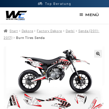
Top Beratung
MENÜ
Start
Start
Dekore
Factory Dekore
Derbi
Senda (2011-
AGB
2017)
Burn Tires Senda
Datenschutzerklärung
Impressum
Kasse
Kontakt
Mein Konto
Newsletter
Shop