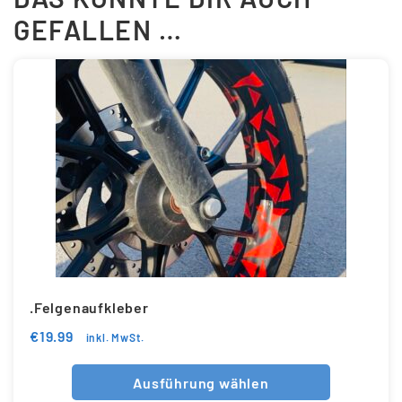
GEFALLEN …
.Felgenaufkleber
€
19.99
inkl. MwSt.
Ausführung wählen