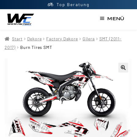
Top Beratung
MENÜ
Start
Start
Dekore
Factory Dekore
Gilera
SMT (2011-
AGB
2017)
Burn Tires SMT
Datenschutzerklärung
Impressum
Kasse
Kontakt
Mein Konto
Newsletter
Shop