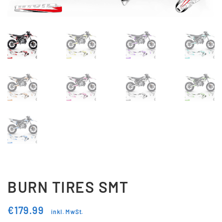
Updraft Central
Vertrag widerrufen
Warenkorb
Widerrufsbelehrung
Wunschliste
BURN TIRES SMT
€
179.99
inkl. MwSt.