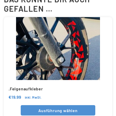
GEFALLEN …
.Felgenaufkleber
€
19.99
inkl. MwSt.
Ausführung wählen