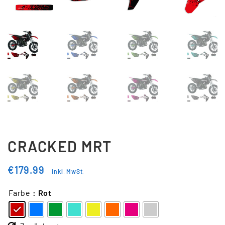
Updraft Central
Vertrag widerrufen
Warenkorb
Widerrufsbelehrung
Wunschliste
CRACKED MRT
€
179.99
inkl. MwSt.
Farbe
: Rot