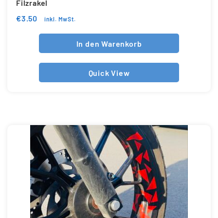
Filzrakel
€
3.50
inkl. MwSt.
In den Warenkorb
Quick View