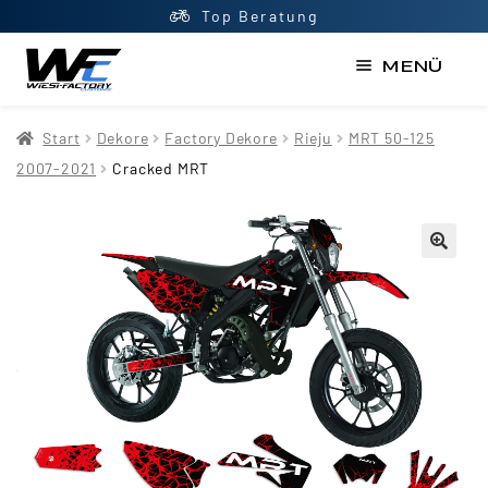
Top Beratung
MENÜ
Start
Start
Dekore
Factory Dekore
Rieju
MRT 50-125
AGB
2007-2021
Cracked MRT
Datenschutzerklärung
Impressum
Kasse
Kontakt
Mein Konto
Newsletter
Shop