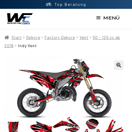
Top Beratung
MENÜ
Start
Start
Dekore
Factory Dekore
Vent
50 - 125 cc ab
AGB
2018
Indy Vent
Datenschutzerklärung
Impressum
Kasse
Kontakt
Mein Konto
Newsletter
Shop