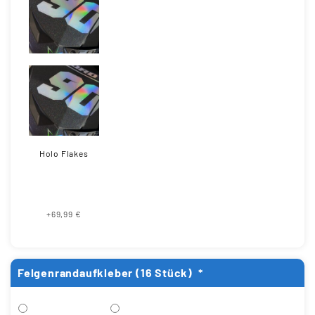
Holo Flakes
+69,99 €
Felgenrandaufkleber (16 Stück)
*