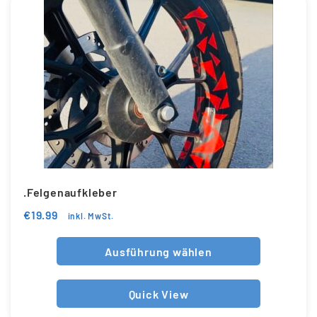
.Felgenaufkleber
€
19.99
inkl. MwSt.
Ausführung wählen
Quick View