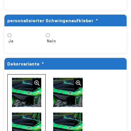
personalisierter Schwingenaufkleber
*
Ja
Nein
Dekorvariante
*