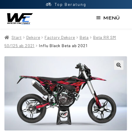
Top Beratung
MENÜ
Start
Start
Dekore
Factory Dekore
Beta
Beta RR SM
AGB
50/125 ab 2021
Influ Black Beta ab 2021
Datenschutzerklärung
Impressum
Kasse
Kontakt
Mein Konto
Newsletter
Shop