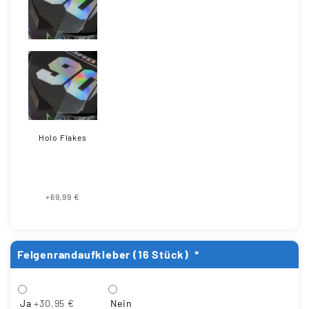
Holo Flakes
+69,99 €
Felgenrandaufkleber (16 Stück)
*
Ja
+30,95 €
Nein