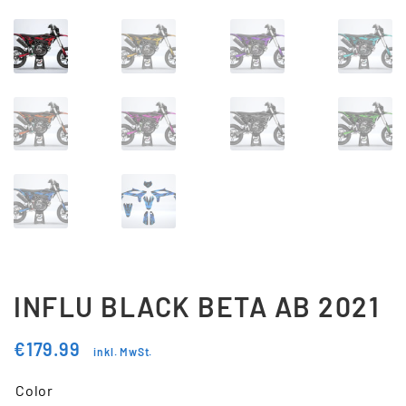
Updraft Central
Vertrag widerrufen
Warenkorb
Widerrufsbelehrung
Wunschliste
INFLU BLACK BETA AB 2021
€
179.99
inkl. MwSt.
Color