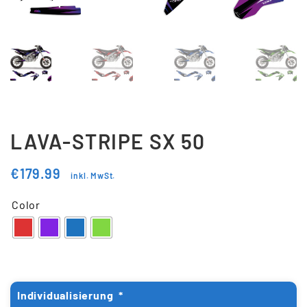
Updraft Central
Vertrag widerrufen
Warenkorb
Widerrufsbelehrung
Wunschliste
LAVA-STRIPE SX 50
€
179.99
inkl. MwSt.
Color
Individualisierung
*