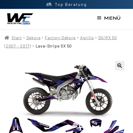
Top Beratung
MENÜ
Start
Start
Dekore
Factory Dekore
Aprilia
SX/RX 50
AGB
(2007 - 2017)
Lava-Stripe SX 50
Datenschutzerklärung
Impressum
Kasse
Kontakt
Mein Konto
Newsletter
Shop