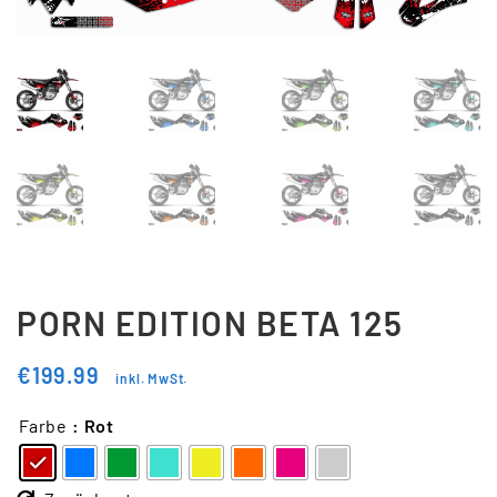
Updraft Central
Vertrag widerrufen
Warenkorb
Widerrufsbelehrung
Wunschliste
PORN EDITION BETA 125
€
199.99
inkl. MwSt.
Farbe
: Rot