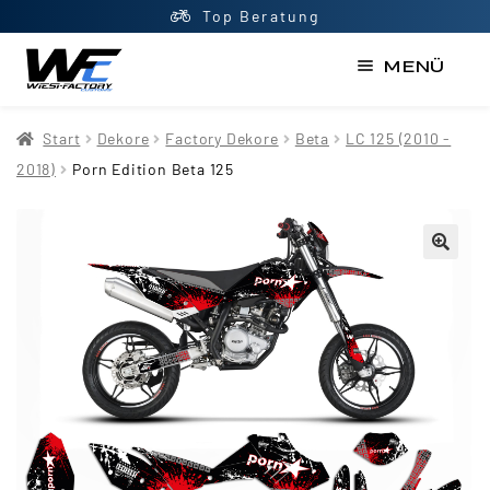
Top Beratung
MENÜ
Start
Start
Dekore
Factory Dekore
Beta
LC 125 (2010 -
AGB
2018)
Porn Edition Beta 125
Datenschutzerklärung
Impressum
Kasse
Kontakt
Mein Konto
Newsletter
Shop