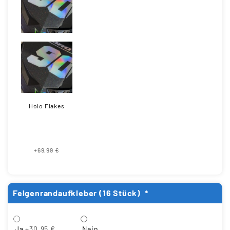
Holo Flakes
+69,99 €
Felgenrandaufkleber (16 Stück)
*
Ja
+30,95 €
Nein