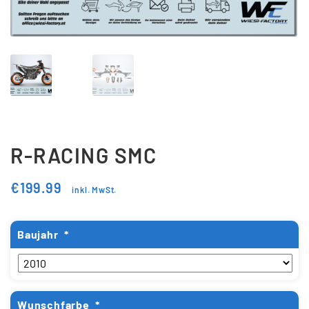
Updraft Central
Vertrag widerrufen
Warenkorb
Widerrufsbelehrung
Wunschliste
R-RACING SMC
€
199.99
inkl. MwSt.
Baujahr
*
Wunschfarbe
*