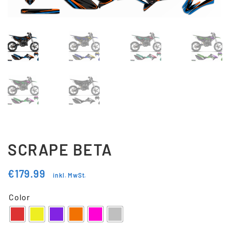
Updraft Central
Vertrag widerrufen
Warenkorb
Widerrufsbelehrung
Wunschliste
SCRAPE BETA
€
179.99
inkl. MwSt.
Color