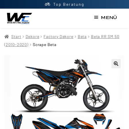
Top Beratung
MENÜ
Start
Start
Dekore
Factory Dekore
Beta
Beta RR SM 50
AGB
(2010-2020)
Scrape Beta
Datenschutzerklärung
Impressum
Kasse
Kontakt
Mein Konto
Newsletter
Shop