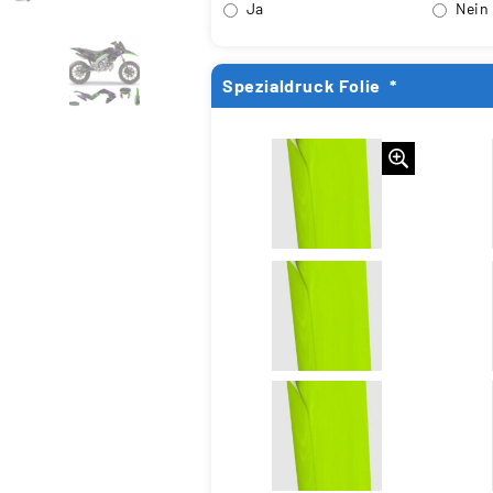
Ja
Nein
Spezialdruck Folie
*