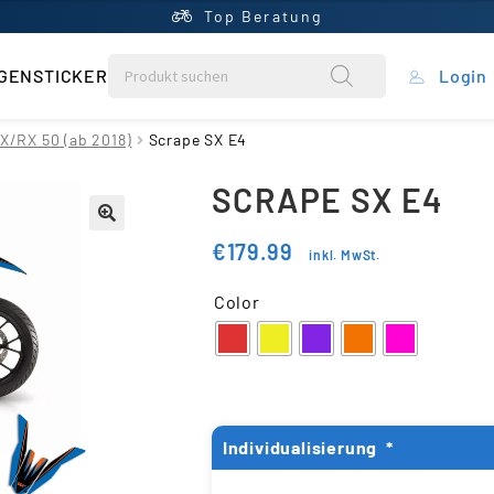
Top Beratung
GENSTICKER
Login
rung
X/RX 50 (ab 2018)
Scrape SX E4
SCRAPE SX E4
ein Konto
€
179.99
inkl. MwSt.
ntral
Color
rb
liste
Individualisierung
*