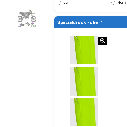
Ja
Nein
Spezialdruck Folie
*