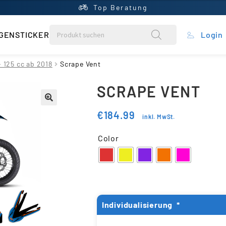
Top Beratung
GENSTICKER
Login
rung
- 125 cc ab 2018
Scrape Vent
SCRAPE VENT
ein Konto
€
184.99
inkl. MwSt.
ntral
Color
rb
liste
Individualisierung
*