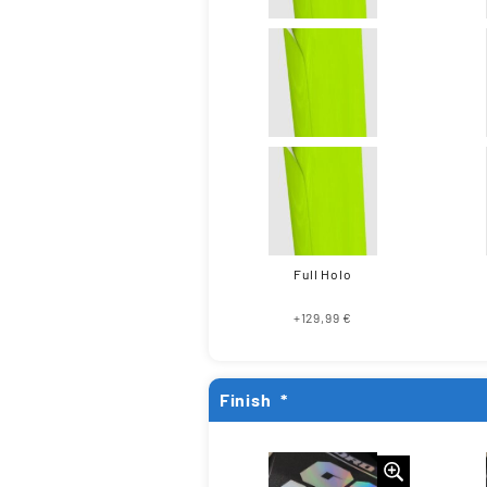
Full Holo
+129,99 €
Finish
*