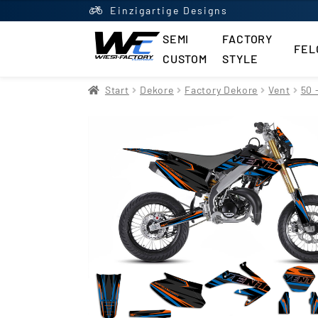
Einzigartige Designs
SEMI
FACTORY
FEL
CUSTOM
STYLE
Start
AGB
Datenschutzerklä
Start
Dekore
Factory Dekore
Vent
50 
Impressum
Kasse
Kontakt
M
Newsletter
Shop
Updraft Ce
Vertrag widerrufen
Warenko
Widerrufsbelehrung
Wunsch