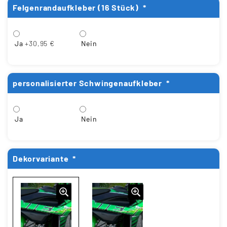
Felgenrandaufkleber (16 Stück)
*
Ja
+30,95 €
Nein
personalisierter Schwingenaufkleber
*
Ja
Nein
Dekorvariante
*