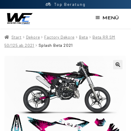
Top Beratung
MENÜ
Start
Start
Dekore
Factory Dekore
Beta
Beta RR SM
AGB
50/125 ab 2021
Splash Beta 2021
Datenschutzerklärung
Impressum
Kasse
Kontakt
Mein Konto
Newsletter
Shop