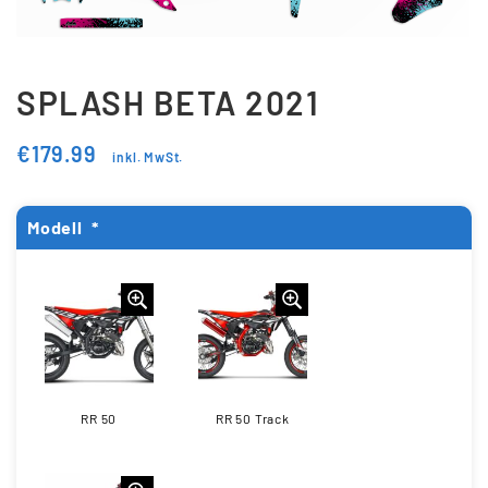
Updraft Central
Vertrag widerrufen
Warenkorb
SPLASH BETA 2021
Widerrufsbelehrung
€
179.99
inkl. MwSt.
Wunschliste
Modell
*
RR 50
RR 50 Track