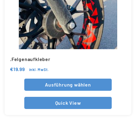
.Felgenaufkleber
€
19.99
inkl. MwSt.
Ausführung wählen
Quick View