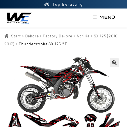
Top Beratung
MENÜ
Start
Start
Dekore
Factory Dekore
Aprilia
SX 125 (2010 -
AGB
2017)
Thunderstroke SX 125 2T
Datenschutzerklärung
Impressum
Kasse
Kontakt
Mein Konto
Newsletter
Shop