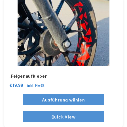
.Felgenaufkleber
€
19.99
inkl. MwSt.
Ausführung wählen
Quick View