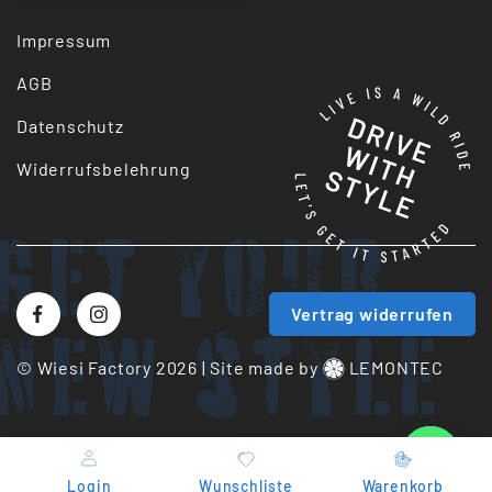
Impressum
AGB
Datenschutz
Widerrufsbelehrung
Get your
Vertrag widerrufen
New style
© Wiesi Factory 2026
|
Site made by
LEMONTEC
Whatsapp us
Login
Wunschliste
Warenkorb