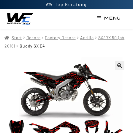
Top Beratung
MENÜ
Start
Start
Dekore
Factory Dekore
Aprilia
SX/RX 50 (ab
AGB
2018)
Buddy SX E4
Datenschutzerklärung
Impressum
Kasse
Kontakt
Mein Konto
Newsletter
Shop