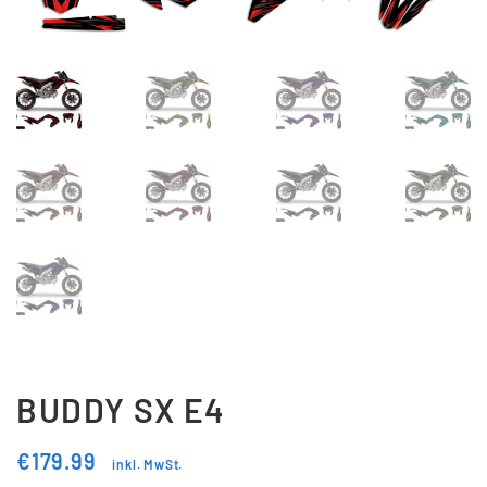
Updraft Central
Vertrag widerrufen
Warenkorb
Widerrufsbelehrung
Wunschliste
BUDDY SX E4
€
179.99
inkl. MwSt.