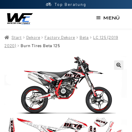
Top Beratung
MENÜ
Start
Start
Dekore
Factory Dekore
Beta
LC 125 (2019
AGB
2020)
Burn Tires Beta 125
Datenschutzerklärung
Impressum
Kasse
Kontakt
Mein Konto
Newsletter
Shop