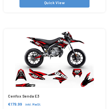
Quick View
Cenfox Senda E3
€
179.99
inkl. MwSt.