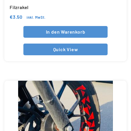
Filzrakel
€
3.50
inkl. MwSt.
In den Warenkorb
Quick View