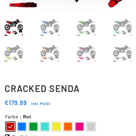
Updraft Central
Vertrag widerrufen
Warenkorb
Widerrufsbelehrung
Wunschliste
CRACKED SENDA
€
179.99
inkl. MwSt.
Farbe
: Rot