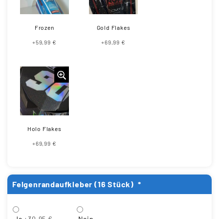
Frozen
Gold Flakes
+59,99 €
+69,99 €
Holo Flakes
+69,99 €
Felgenrandaufkleber (16 Stück)
*
Ja
+30,95 €
Nein