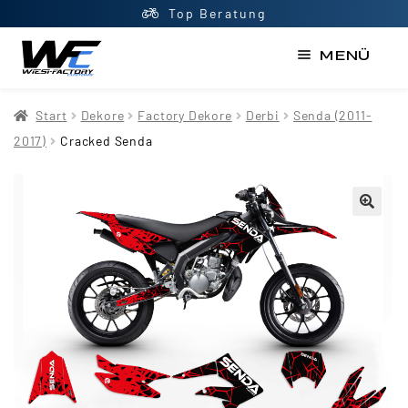
Top Beratung
MENÜ
Start
Start
Dekore
Factory Dekore
Derbi
Senda (2011-
AGB
2017)
Cracked Senda
Datenschutzerklärung
Impressum
Kasse
Kontakt
Mein Konto
Newsletter
Shop