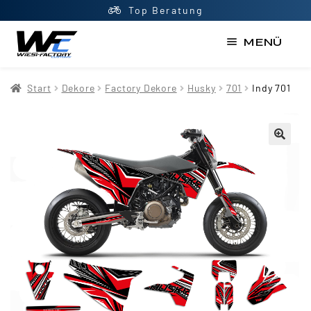
Top Beratung
MENÜ
Start
Start
Dekore
Factory Dekore
Husky
701
Indy 701
AGB
Datenschutzerklärung
Impressum
Kasse
Kontakt
Mein Konto
Newsletter
Shop