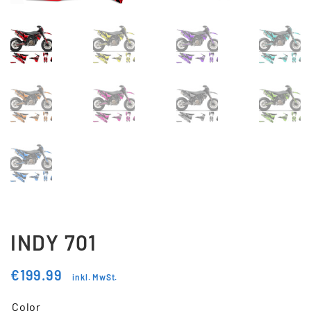
Updraft Central
Vertrag widerrufen
Warenkorb
Widerrufsbelehrung
Wunschliste
INDY 701
€
199.99
inkl. MwSt.
Color