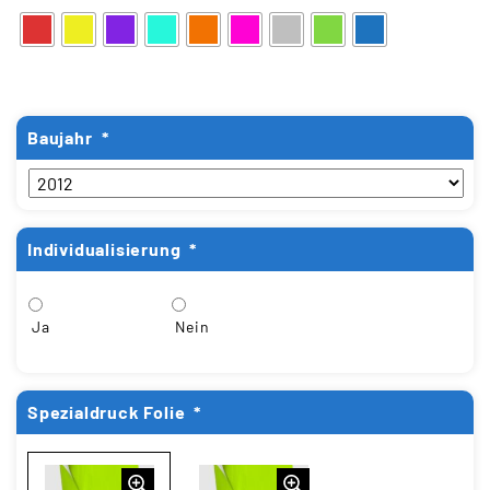
Baujahr
*
Individualisierung
*
Ja
Nein
Spezialdruck Folie
*