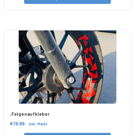
.Felgenaufkleber
€
19.99
inkl. MwSt.