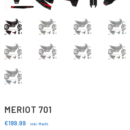
Updraft Central
Vertrag widerrufen
Warenkorb
Widerrufsbelehrung
Wunschliste
MERIOT 701
€
199.99
inkl. MwSt.