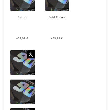
Frozen
Gold Flakes
+59,99 €
+69,99 €