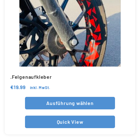
.Felgenaufkleber
€
19.99
inkl. MwSt.
Ausführung wählen
Quick View