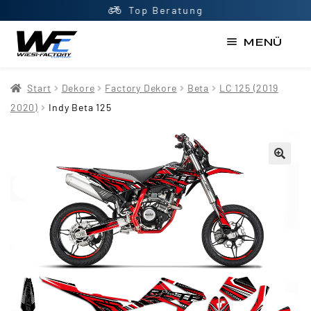
Top Beratung
MENÜ
Start
Start
Dekore
Factory Dekore
Beta
LC 125 (2019
AGB
2020)
Indy Beta 125
Datenschutzerklärung
Impressum
Kasse
Kontakt
Mein Konto
Newsletter
Shop